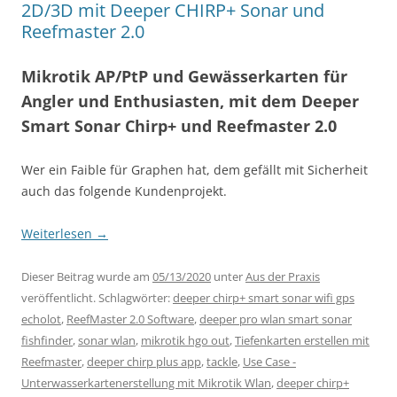
2D/3D mit Deeper CHIRP+ Sonar und
Reefmaster 2.0
Mikrotik AP/PtP und Gewässerkarten für
Angler und Enthusiasten, mit dem Deeper
Smart Sonar Chirp+ und Reefmaster 2.0
Wer ein Faible für Graphen hat, dem gefällt mit Sicherheit
auch das folgende Kundenprojekt.
Weiterlesen
→
Dieser Beitrag wurde am
05/13/2020
unter
Aus der Praxis
veröffentlicht. Schlagwörter:
deeper chirp+ smart sonar wifi gps
echolot
,
ReefMaster 2.0 Software
,
deeper pro wlan smart sonar
fishfinder
,
sonar wlan
,
mikrotik hgo out
,
Tiefenkarten erstellen mit
Reefmaster
,
deeper chirp plus app
,
tackle
,
Use Case -
Unterwasserkartenerstellung mit Mikrotik Wlan
,
deeper chirp+