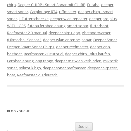
chirp
,
Deeper CHIRP+ Smart Sonar mit CHIRP
,
Futaba
,
deeper
smart sonar
,
Carplounge RT4
,
riffmaster
,
deeper chirp+ smart
sonar
,
1 Futterschnecke
,
deeper wlan repeater
,
deeper pro plus
,
WIFI + GPS
,
futaba fernbedienung
,
smart sonar
,
futterboot
,
Reefmaster 2.0 manual
,
deeper chirp+ app
,
Abstandswarner
(Ultraschall Sensor )
,
deeper wlan antenne
,
sonar
,
Deeper Sonar
Deeper Smart Sonar Chirp+
,
deeper reefmaster
,
deeper app
,
baitboat
,
Reefmaster 2.0 tutorial
,
deeper chirp+ plus kaufen
,
Fernbedienung long range
,
deeper mit wlan verbinden
,
mikrotik
sonar
,
mikrotik hgo
,
deeper sonar reefmaster
,
deeper chirp test
,
boat
,
Reefmaster 2.0 deutsch
.
BLOG – SUCHE
Suchen