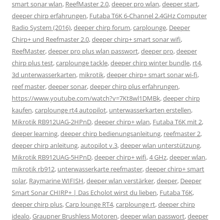
smart sonar wlan
,
ReefMaster 2.0
,
deeper pro wlan
,
deeper start
,
deeper chirp erfahrungen
,
Futaba T6K 6-Channel 2.4GHz Computer
Radio System (2016)
,
deeper chirp forum
,
carplounge
,
Deeper
Chirp+ und Reefmaster 2.0
,
deeper chirp+ smart sonar wifi
,
ReefMaster
,
deeper pro plus wlan passwort
,
deeper pro
,
deeper
chirp plus test
,
carplounge tackle
,
deeper chirp winter bundle
,
rt4
,
3d unterwasserkarten
,
mikrotik
,
deeper chirp+ smart sonar wi-fi
,
reef master
,
deeper sonar
,
deeper chirp plus erfahrungen
,
https://www.youtube.com/watch?v=7Kt8wl1DMBk
,
deeper chirp
kaufen
,
carplounge rt4 autopilot
,
unterwasserkarten erstellen
,
Mikrotik RB912UAG-2HPnD
,
deeper chirp+ wlan
,
Futaba T6K mit 2
,
deeper learning
,
deeper chirp bedienungsanleitung
,
reefmaster 2
,
deeper chirp anleitung
,
autopilot v.3
,
deeper wlan unterstützung
,
Mikrotik RB912UAG-5HPnD
,
deeper chirp+ wifi
,
4 GHz
,
deeper wlan
,
mikrotik rb912
,
unterwasserkarte reefmaster
,
deeper chirp+ smart
solar
,
Raymarine WIFISH
,
deeper wlan verstärker
,
deeper
,
Deeper
Smart Sonar CHIRP+ | Das Echolot wirst du lieben
,
Futaba T6K
,
deeper chirp plus
,
Carp lounge RT4
,
carplounge rt
,
deeper chirp
idealo
,
Graupner Brushless Motoren
,
deeper wlan passwort
,
deeper