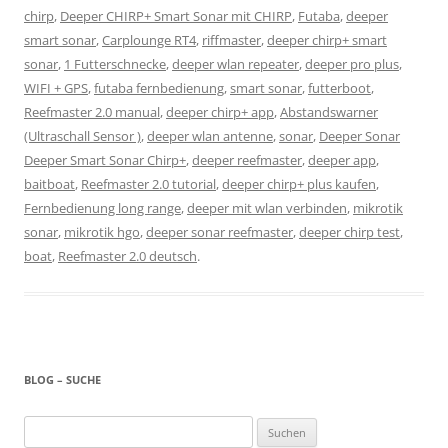
chirp
,
Deeper CHIRP+ Smart Sonar mit CHIRP
,
Futaba
,
deeper
smart sonar
,
Carplounge RT4
,
riffmaster
,
deeper chirp+ smart
sonar
,
1 Futterschnecke
,
deeper wlan repeater
,
deeper pro plus
,
WIFI + GPS
,
futaba fernbedienung
,
smart sonar
,
futterboot
,
Reefmaster 2.0 manual
,
deeper chirp+ app
,
Abstandswarner
(Ultraschall Sensor )
,
deeper wlan antenne
,
sonar
,
Deeper Sonar
Deeper Smart Sonar Chirp+
,
deeper reefmaster
,
deeper app
,
baitboat
,
Reefmaster 2.0 tutorial
,
deeper chirp+ plus kaufen
,
Fernbedienung long range
,
deeper mit wlan verbinden
,
mikrotik
sonar
,
mikrotik hgo
,
deeper sonar reefmaster
,
deeper chirp test
,
boat
,
Reefmaster 2.0 deutsch
.
BLOG – SUCHE
Suchen