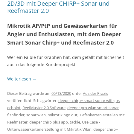
2D/3D mit Deeper CHIRP+ Sonar und
Reefmaster 2.0
Mikrotik AP/PtP und Gewässerkarten für
Angler und Enthusiasten, mit dem Deeper
Smart Sonar Chirp+ und Reefmaster 2.0
Wer ein Faible für Graphen hat, dem gefällt mit Sicherheit
auch das folgende Kundenprojekt.
Weiterlesen
→
Dieser Beitrag wurde am
05/13/2020
unter
Aus der Praxis
veröffentlicht. Schlagwörter:
deeper chirp+ smart sonar wifi gps
echolot
,
ReefMaster 2.0 Software
,
deeper pro wlan smart sonar
fishfinder
,
sonar wlan
,
mikrotik hgo out
,
Tiefenkarten erstellen mit
Reefmaster
,
deeper chirp plus app
,
tackle
,
Use Case -
Unterwasserkartenerstellung mit Mikrotik Wlan
,
deeper chirp+