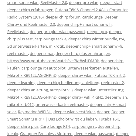
smart sonar wlan
,
ReefMaster 2.0
,
deeper pro wlan
,
deeper start
,
deeper chirp erfahrungen
,
Futaba T6K 6-Channel 2.4GHz Computer
Radio System (2016)
,
deeper chirp forum
,
carplounge
,
Deeper
Chirp+ und Reefmaster 2.0
,
deeper chirp+ smart sonar wifi
,
ReefMaster
,
deeper pro plus wlan passwort
,
deeper pro
,
deeper
chirp plus test
,
carplounge tackle
,
deeper chirp winter bundle
,
rt4
,
3d unterwasserkarten
,
mikrotik
,
deeper chirp+ smart sonar wi-fi
,
reef master
,
deeper sonar
,
deeper chirp plus erfahrungen
,
https://www.youtube.com/watch?v=7Kt8wl1DMBk
,
deeper chirp
kaufen
,
carplounge rt4 autopilot
,
unterwasserkarten erstellen
,
Mikrotik RB912UAG-2HPnD
,
deeper chirp+ wlan
,
Futaba T6K mit 2
,
deeper learning
,
deeper chirp bedienungsanleitung
,
reefmaster 2
,
deeper chirp anleitung
,
autopilot v.3
,
deeper wlan unterstützung
,
Mikrotik RB912UAG-5HPnD
,
deeper chirp+ wifi
,
4 GHz
,
deeper wlan
,
mikrotik rb912
,
unterwasserkarte reefmaster
,
deeper chirp+ smart
solar
,
Raymarine WIFISH
,
deeper wlan verstärker
,
deeper
,
Deeper
Smart Sonar CHIRP+ | Das Echolot wirst du lieben
,
Futaba T6K
,
deeper chirp plus
,
Carp lounge RT4
,
carplounge rt
,
deeper chirp
idealo
,
Graupner Brushless Motoren
,
deeper wlan passwort
,
deeper