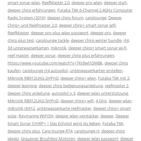
smart sonar wlan
,
ReefMaster 2.0
,
deeper pro wlan
,
deeper start
,
deeper chirp erfahrungen
,
Futaba T6K 6-Channel 2.4GHz Computer
Radio System (2016)
,
deeper chirp forum
,
carplounge
,
Deeper
Chirp+ und Reefmaster 2.0
,
deeper chirp+ smart sonar wifi
,
ReefMaster
,
deeper pro plus wlan passwort
,
deeper pro
,
deeper
chirp plus test
,
carplounge tackle
,
deeper chirp winter bundle
,
rt4
,
3d unterwasserkarten
,
mikrotik
,
deeper chirp+ smart sonar wi-fi
,
reef master
,
deeper sonar
,
deeper chirp plus erfahrungen
,
https://www.youtube.com/watch?v=7Kt8wl1DMBk
,
deeper chirp
kaufen
,
carplounge rt4 autopilot
,
unterwasserkarten erstellen
,
Mikrotik RB912UAG-2HPnD
,
deeper chirp+ wlan
,
Futaba T6K mit 2
,
deeper learning
,
deeper chirp bedienungsanleitung
,
reefmaster 2
,
deeper chirp anleitung
,
autopilot v.3
,
deeper wlan unterstützung
,
Mikrotik RB912UAG-5HPnD
,
deeper chirp+ wifi
,
4 GHz
,
deeper wlan
,
mikrotik rb912
,
unterwasserkarte reefmaster
,
deeper chirp+ smart
solar
,
Raymarine WIFISH
,
deeper wlan verstärker
,
deeper
,
Deeper
Smart Sonar CHIRP+ | Das Echolot wirst du lieben
,
Futaba T6K
,
deeper chirp plus
,
Carp lounge RT4
,
carplounge rt
,
deeper chirp
idealo
,
Graupner Brushless Motoren
,
deeper wlan passwort
,
deeper