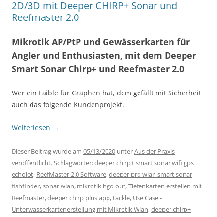
2D/3D mit Deeper CHIRP+ Sonar und
Reefmaster 2.0
Mikrotik AP/PtP und Gewässerkarten für
Angler und Enthusiasten, mit dem Deeper
Smart Sonar Chirp+ und Reefmaster 2.0
Wer ein Faible für Graphen hat, dem gefällt mit Sicherheit
auch das folgende Kundenprojekt.
Weiterlesen
→
Dieser Beitrag wurde am
05/13/2020
unter
Aus der Praxis
veröffentlicht. Schlagwörter:
deeper chirp+ smart sonar wifi gps
echolot
,
ReefMaster 2.0 Software
,
deeper pro wlan smart sonar
fishfinder
,
sonar wlan
,
mikrotik hgo out
,
Tiefenkarten erstellen mit
Reefmaster
,
deeper chirp plus app
,
tackle
,
Use Case -
Unterwasserkartenerstellung mit Mikrotik Wlan
,
deeper chirp+