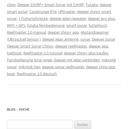
chirp
,
Deeper CHIRP+ Smart Sonar mit CHIRP
,
Futaba
,
deeper
smart sonar
,
Carplounge RT4
,
riffmaster
,
deeper chirp+ smart
sonar
,
1 Futterschnecke
,
deeper wlan repeater
,
deeper pro plus
,
WIFI + GPS
,
futaba fernbedienung
,
smart sonar
,
futterboot
,
Reefmaster 2.0 manual
,
deeper chirp+ app
,
Abstandswarner
(Ultraschall Sensor )
,
deeper wlan antenne
,
sonar
,
Deeper Sonar
Deeper Smart Sonar Chirp+
,
deeper reefmaster
,
deeper app
,
baitboat
,
Reefmaster 2.0 tutorial
,
deeper chirp+ plus kaufen
,
Fernbedienung long range
,
deeper mit wlan verbinden
,
mikrotik
sonar
,
mikrotik hgo
,
deeper sonar reefmaster
,
deeper chirp test
,
boat
,
Reefmaster 2.0 deutsch
.
BLOG – SUCHE
Suchen