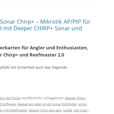
Sonar Chirp+ – Mikrotik AP/PtP für
D mit Deeper CHIRP+ Sonar und
erkarten für Angler und Enthusiasten,
 Chirp+ und Reefmaster 2.0
efällt mit Sicherheit auch das folgende
Aus der Praxis
veröffentlicht. Schlagwörter:
deeper chirp+
0 Software
,
deeper pro wlan smart sonar fishfinder
,
sonar
len mit Reefmaster
,
deeper chirp plus app
,
tackle
,
Use Case -