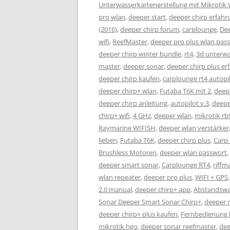
Unterwasserkartenerstellung mit Mikrotik
pro wlan
,
deeper start
,
deeper chirp erfah
(2016)
,
deeper chirp forum
,
carplounge
,
Dee
wifi
,
ReefMaster
,
deeper pro plus wlan pas
deeper chirp winter bundle
,
rt4
,
3d unterwa
master
,
deeper sonar
,
deeper chirp plus e
deeper chirp kaufen
,
carplounge rt4 autopi
deeper chirp+ wlan
,
Futaba T6K mit 2
,
deepe
deeper chirp anleitung
,
autopilot v.3
,
deepe
chirp+ wifi
,
4 GHz
,
deeper wlan
,
mikrotik rb
Raymarine WIFISH
,
deeper wlan verstärker
lieben
,
Futaba T6K
,
deeper chirp plus
,
Carp
Brushless Motoren
,
deeper wlan passwort
,
deeper smart sonar
,
Carplounge RT4
,
riffm
wlan repeater
,
deeper pro plus
,
WIFI + GPS
2.0 manual
,
deeper chirp+ app
,
Abstandswar
Sonar Deeper Smart Sonar Chirp+
,
deeper 
deeper chirp+ plus kaufen
,
Fernbedienung 
mikrotik hgo
,
deeper sonar reefmaster
,
dee