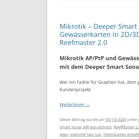
Mikrotik – Deeper Smart 
Gewässerkarten in 2D/3
Reefmaster 2.0
Mikrotik AP/PtP und Gewäss
mit dem Deeper Smart Sonar
Wer ein Faible für Graphen hat, dem g
Kundenprojekt.
Weiterlesen
→
Dieser Beitrag wurde am
05/13/2020
unter
smart sonar wifi gps echolot
,
ReefMaster 2.
wlan
,
mikrotik hgo out
,
Tiefenkarten erstel