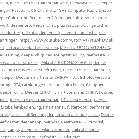
 Wlan
,
deeper chirp+ smart sonar wlan
,
ReefMaster 2.0
,
deeper
rungen
,
Futaba T6K 6-Channel 2.4GHz Computer Radio System
per Chirp+ und Reefmaster 2.0
,
deeper chirp+ smart sonar
swort
,
deeper pro
,
deeper chirp plus test
,
carplounge tackle
,
sserkarten
,
mikrotik
,
deeper chirp+ smart sonar wi-fi
,
reef
rfahrungen
,
https://www.youtube.com/watch?v=7Kt8wl1DMBk
,
lot
,
unterwasserkarten erstellen
,
Mikrotik RB912UAG-2HPnD
,
r learning
,
deeper chirp bedienungsanleitung
,
reefmaster 2
,
r wlan unterstützung
,
Mikrotik RB912UAG-5HPnD
,
deeper
912
,
unterwasserkarte reefmaster
,
deeper chirp+ smart solar
,
,
deeper
,
Deeper Smart Sonar CHIRP+ | Das Echolot wirst du
 lounge RT4
,
carplounge rt
,
deeper chirp idealo
,
Graupner
deeper chirp
,
Deeper CHIRP+ Smart Sonar mit CHIRP
,
Futaba
,
aster
,
deeper chirp+ smart sonar
,
1 Futterschnecke
,
deeper
,
futaba fernbedienung
,
smart sonar
,
futterboot
,
Reefmaster
ner (Ultraschall Sensor )
,
deeper wlan antenne
,
sonar
,
Deeper
reefmaster
,
deeper app
,
baitboat
,
Reefmaster 2.0 tutorial
,
long range
,
deeper mit wlan verbinden
,
mikrotik sonar
,
per chirp test
,
boat
,
Reefmaster 2.0 deutsch
.