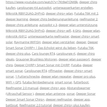
https://www.youtube.com/watch?v=7Kt8wl1DMBk
,
deeper chirp
kaufen
,
carplounge rt4 autopilot
,
unterwasserkarten erstellen
,
Mikrotik RB912UAG-2HPnD
,
deeper chirp+ wlan
,
Futaba T6K mit 2
,
deeper learning
,
deeper chirp bedienungsanleitung
,
reefmaster 2
,
deeper chirp anleitung
,
autopilot v.3
,
deeper wlan unterstützung
,
Mikrotik RB912UAG-5HPnD
,
deeper chirp+ wifi
,
4 GHz
,
deeper wlan
,
mikrotik rb912
,
unterwasserkarte reefmaster
,
deeper chirp+ smart
solar
,
Raymarine WIFISH
,
deeper wlan verstärker
,
deeper
,
Deeper
Smart Sonar CHIRP+ | Das Echolot wirst du lieben
,
Futaba T6K
,
deeper chirp plus
,
Carp lounge RT4
,
carplounge rt
,
deeper chirp
idealo
,
Graupner Brushless Motoren
,
deeper wlan passwort
,
deeper
chirp
,
Deeper CHIRP+ Smart Sonar mit CHIRP
,
Futaba
,
deeper
smart sonar
,
Carplounge RT4
,
riffmaster
,
deeper chirp+ smart
sonar
,
1 Futterschnecke
,
deeper wlan repeater
,
deeper pro plus
,
WIFI + GPS
,
futaba fernbedienung
,
smart sonar
,
futterboot
,
Reefmaster 2.0 manual
,
deeper chirp+ app
,
Abstandswarner
(Ultraschall Sensor )
,
deeper wlan antenne
,
sonar
,
Deeper Sonar
Deeper Smart Sonar Chirp+
,
deeper reefmaster
,
deeper app
,
baitboat
,
Reefmaster 2.0 tutorial
,
deeper chirp+ plus kaufen
,