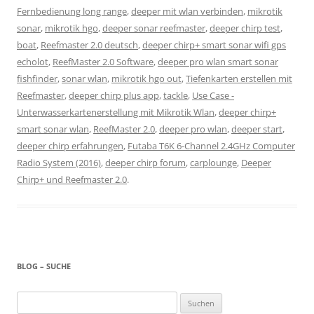
Fernbedienung long range
,
deeper mit wlan verbinden
,
mikrotik
sonar
,
mikrotik hgo
,
deeper sonar reefmaster
,
deeper chirp test
,
boat
,
Reefmaster 2.0 deutsch
,
deeper chirp+ smart sonar wifi gps
echolot
,
ReefMaster 2.0 Software
,
deeper pro wlan smart sonar
fishfinder
,
sonar wlan
,
mikrotik hgo out
,
Tiefenkarten erstellen mit
Reefmaster
,
deeper chirp plus app
,
tackle
,
Use Case -
Unterwasserkartenerstellung mit Mikrotik Wlan
,
deeper chirp+
smart sonar wlan
,
ReefMaster 2.0
,
deeper pro wlan
,
deeper start
,
deeper chirp erfahrungen
,
Futaba T6K 6-Channel 2.4GHz Computer
Radio System (2016)
,
deeper chirp forum
,
carplounge
,
Deeper
Chirp+ und Reefmaster 2.0
.
BLOG – SUCHE
Suchen