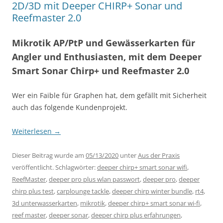
2D/3D mit Deeper CHIRP+ Sonar und
Reefmaster 2.0
Mikrotik AP/PtP und Gewässerkarten für
Angler und Enthusiasten, mit dem Deeper
Smart Sonar Chirp+ und Reefmaster 2.0
Wer ein Faible für Graphen hat, dem gefällt mit Sicherheit
auch das folgende Kundenprojekt.
Weiterlesen
→
Dieser Beitrag wurde am
05/13/2020
unter
Aus der Praxis
veröffentlicht. Schlagwörter:
deeper chirp+ smart sonar wifi
,
ReefMaster
,
deeper pro plus wlan passwort
,
deeper pro
,
deeper
chirp plus test
,
carplounge tackle
,
deeper chirp winter bundle
,
rt4
,
3d unterwasserkarten
,
mikrotik
,
deeper chirp+ smart sonar wi-fi
,
reef master
,
deeper sonar
,
deeper chirp plus erfahrungen
,