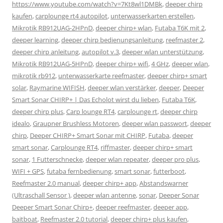
https://www.youtube.com/watch?v=7Kt8wl1DMBk
,
deeper chirp
kaufen
,
carplounge rt4 autopilot
,
unterwasserkarten erstellen
,
Mikrotik RB912UAG-2HPnD
,
deeper chirp+ wlan
,
Futaba T6K mit 2
,
deeper learning
,
deeper chirp bedienungsanleitung
,
reefmaster 2
,
deeper chirp anleitung
,
autopilot v.3
,
deeper wlan unterstützung
,
Mikrotik RB912UAG-5HPnD
,
deeper chirp+ wifi
,
4 GHz
,
deeper wlan
,
mikrotik rb912
,
unterwasserkarte reefmaster
,
deeper chirp+ smart
solar
,
Raymarine WIFISH
,
deeper wlan verstärker
,
deeper
,
Deeper
Smart Sonar CHIRP+ | Das Echolot wirst du lieben
,
Futaba T6K
,
deeper chirp plus
,
Carp lounge RT4
,
carplounge rt
,
deeper chirp
idealo
,
Graupner Brushless Motoren
,
deeper wlan passwort
,
deeper
chirp
,
Deeper CHIRP+ Smart Sonar mit CHIRP
,
Futaba
,
deeper
smart sonar
,
Carplounge RT4
,
riffmaster
,
deeper chirp+ smart
sonar
,
1 Futterschnecke
,
deeper wlan repeater
,
deeper pro plus
,
WIFI + GPS
,
futaba fernbedienung
,
smart sonar
,
futterboot
,
Reefmaster 2.0 manual
,
deeper chirp+ app
,
Abstandswarner
(Ultraschall Sensor )
,
deeper wlan antenne
,
sonar
,
Deeper Sonar
Deeper Smart Sonar Chirp+
,
deeper reefmaster
,
deeper app
,
baitboat
,
Reefmaster 2.0 tutorial
,
deeper chirp+ plus kaufen
,