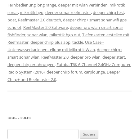
Fernbedienung long range
,
deeper mit wlan verbinden
,
mikrotik
sonar
,
mikrotik hgo
,
deeper sonar reefmaster
,
deeper chirp test
,
boat
,
Reefmaster 2.0 deutsch
,
deeper chirp+ smart sonar wifi gps
echolot
,
ReefMaster 2.0 Software
,
deeper pro wlan smart sonar
fishfinder
,
sonar wlan
,
mikrotik hgo out
,
Tiefenkarten erstellen mit
Reefmaster
,
deeper chirp plus app
,
tackle
,
Use Case -
Unterwasserkartenerstellung mit Mikrotik Wlan
,
deeper chirp+
smart sonar wlan
,
ReefMaster 2.0
,
deeper pro wlan
,
deeper start
,
deeper chirp erfahrungen
,
Futaba T6K 6-Channel 2.4GHz Computer
Radio System (2016)
,
deeper chirp forum
,
carplounge
,
Deeper
Chirp+ und Reefmaster 2.0
.
BLOG – SUCHE
Suchen