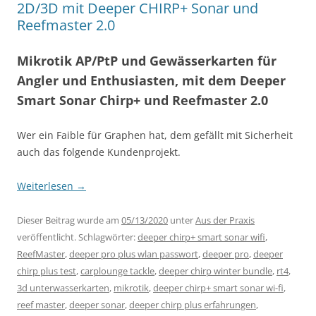
2D/3D mit Deeper CHIRP+ Sonar und
Reefmaster 2.0
Mikrotik AP/PtP und Gewässerkarten für
Angler und Enthusiasten, mit dem Deeper
Smart Sonar Chirp+ und Reefmaster 2.0
Wer ein Faible für Graphen hat, dem gefällt mit Sicherheit
auch das folgende Kundenprojekt.
Weiterlesen
→
Dieser Beitrag wurde am
05/13/2020
unter
Aus der Praxis
veröffentlicht. Schlagwörter:
deeper chirp+ smart sonar wifi
,
ReefMaster
,
deeper pro plus wlan passwort
,
deeper pro
,
deeper
chirp plus test
,
carplounge tackle
,
deeper chirp winter bundle
,
rt4
,
3d unterwasserkarten
,
mikrotik
,
deeper chirp+ smart sonar wi-fi
,
reef master
,
deeper sonar
,
deeper chirp plus erfahrungen
,