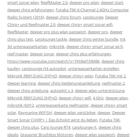
smart sonar wlan
,
ReefMaster 2.0
,
deeper pro wlan
,
deeper start
,
deeper chirp erfahrungen
,
Futaba T6K 6-Channel 2.4GHz Computer
Radio System (2016)
,
deeper chirp forum
,
carplounge
,
Deeper
Chirp+ und Reefmaster 2.0
,
deeper chirp+ smart sonar wifi
,
ReefMaster
,
deeper pro plus wlan passwort
,
deeper pro
,
deeper
chirp plus test
,
carplounge tackle
,
deeper chirp winter bundle
,
rt4
,
3d unterwasserkarten
,
mikrotik
,
deeper chirp+ smart sonar wi-fi
,
reef master
,
deeper sonar
,
deeper chirp plus erfahrungen
,
https://www.youtube.com/watch?v=7Kt8wl1DMBk
,
deeper chirp
kaufen
,
carplounge rt4 autopilot
,
unterwasserkarten erstellen
,
Mikrotik RB912UAG-2HPnD
,
deeper chirp+ wlan
,
Futaba T6K mit 2
,
deeper learning
,
deeper chirp bedienungsanleitung
,
reefmaster 2
,
deeper chirp anleitung
,
autopilot v.3
,
deeper wlan unterstützung
,
Mikrotik RB912UAG-5HPnD
,
deeper chirp+ wifi
,
4 GHz
,
deeper wlan
,
mikrotik rb912
,
unterwasserkarte reefmaster
,
deeper chirp+ smart
solar
,
Raymarine WIFISH
,
deeper wlan verstärker
,
deeper
,
Deeper
Smart Sonar CHIRP+ | Das Echolot wirst du lieben
,
Futaba T6K
,
deeper chirp plus
,
Carp lounge RT4
,
carplounge rt
,
deeper chirp
idealo
,
Graupner Brushless Motoren
,
deeper wlan passwort
,
deeper