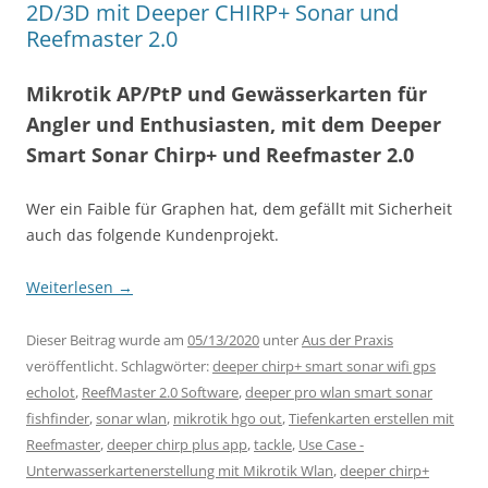
2D/3D mit Deeper CHIRP+ Sonar und
Reefmaster 2.0
Mikrotik AP/PtP und Gewässerkarten für
Angler und Enthusiasten, mit dem Deeper
Smart Sonar Chirp+ und Reefmaster 2.0
Wer ein Faible für Graphen hat, dem gefällt mit Sicherheit
auch das folgende Kundenprojekt.
Weiterlesen
→
Dieser Beitrag wurde am
05/13/2020
unter
Aus der Praxis
veröffentlicht. Schlagwörter:
deeper chirp+ smart sonar wifi gps
echolot
,
ReefMaster 2.0 Software
,
deeper pro wlan smart sonar
fishfinder
,
sonar wlan
,
mikrotik hgo out
,
Tiefenkarten erstellen mit
Reefmaster
,
deeper chirp plus app
,
tackle
,
Use Case -
Unterwasserkartenerstellung mit Mikrotik Wlan
,
deeper chirp+