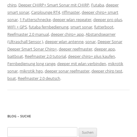
chirp
,
Deeper CHIRP+ Smart Sonar mit CHIRP
,
Futaba
,
deeper
smart sonar
,
Carplounge RT4
,
riffmaster
,
deeper chirp+ smart
sonar
,
1 Futterschnecke
,
deeper wlan repeater
,
deeper pro plus
,
WIFI + GPS
,
futaba fernbedienung
,
smart sonar
,
futterboot
,
Reefmaster 2.0 manual
,
deeper chirp+ app
,
Abstandswarner
(Ultraschall Sensor )
,
deeper wlan antenne
,
sonar
,
Deeper Sonar
Deeper Smart Sonar Chirp+
,
deeper reefmaster
,
deeper app
,
baitboat
,
Reefmaster 2.0 tutorial
,
deeper chirp+ plus kaufen
,
Fernbedienung long range
,
deeper mit wlan verbinden
,
mikrotik
sonar
,
mikrotik hgo
,
deeper sonar reefmaster
,
deeper chirp test
,
boat
,
Reefmaster 2.0 deutsch
.
BLOG – SUCHE
Suchen